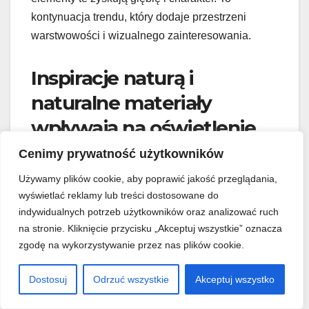
kontynuacja trendu, który dodaje przestrzeni
warstwowości i wizualnego zainteresowania.
Inspiracje naturą i
naturalne materiały
wpływają na oświetlenie
dekoracyjne do salonu
Cenimy prywatność użytkowników
Używamy plików cookie, aby poprawić jakość przeglądania,
Inspiracje naturą i naturalne materiały wpływają
wyświetlać reklamy lub treści dostosowane do
na oświetlenie dekoracyjne do salonu,
indywidualnych potrzeb użytkowników oraz analizować ruch
wprowadzając do wnętrza elementy takie jak
na stronie. Kliknięcie przycisku „Akceptuj wszystkie” oznacza
drewno, rattan czy tkaniny. Kolorystyczne akcenty
zgodę na wykorzystywanie przez nas plików cookie.
inspirowane przyrodą ożywiają przestrzeń i
Dostosuj
Odrzuć wszystkie
Akceptuj wszystko
nadają jej unikalnego charakteru. Tworzą spójną i
kojącą atmosferę w salonie.