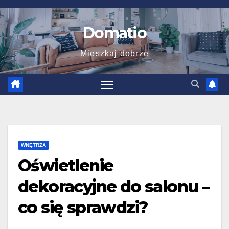
Skip
to
Domatio
content
Mieszkaj dobrze
WNĘTRZA
Oświetlenie
dekoracyjne do salonu –
co się sprawdzi?