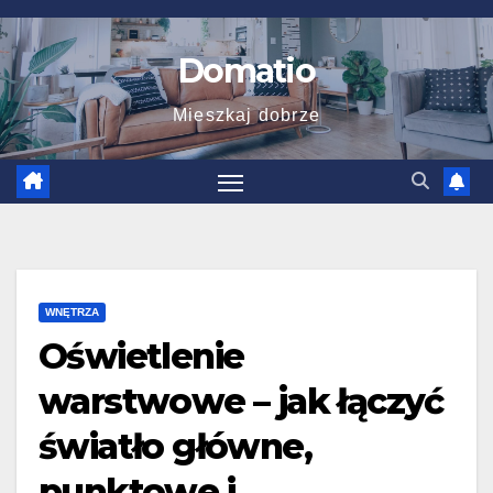
Skip
to
Domatio
content
Mieszkaj dobrze
WNĘTRZA
Oświetlenie
warstwowe – jak łączyć
światło główne,
punktowe i