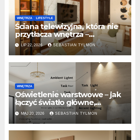
WNĘTRZA
LIFESTYLE
Ściana telewizyjna, która nie
przytłacza wnętrza –
nowoczesne tła pod TV, od
LIP 22, 2026
SEBASTIAN TYLMON
lameli po spieki kwarcowe
WNĘTRZA
Oświetlenie warstwowe – jak
łączyć światło główne,
punktowe i dekoracyjne?
MAJ 20, 2026
SEBASTIAN TYLMON