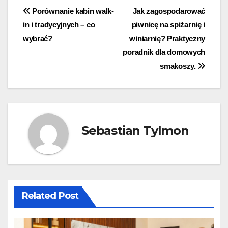
Nawigacja
Porównanie kabin walk-
Jak zagospodarować
in i tradycyjnych – co
piwnicę na spiżarnię i
wpisu
wybrać?
winiarnię? Praktyczny
poradnik dla domowych
smakoszy.
Sebastian Tylmon
Related Post