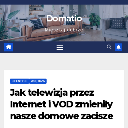
Skip
to
Domatio
content
Mieszkaj dobrze
LIFESTYLE
WNĘTRZA
Jak telewizja przez
Internet i VOD zmieniły
nasze domowe zacisze