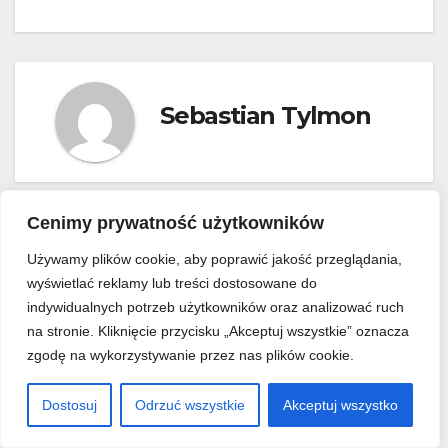
Sebastian Tylmon
Cenimy prywatność użytkowników
Related Post
Używamy plików cookie, aby poprawić jakość przeglądania,
wyświetlać reklamy lub treści dostosowane do
indywidualnych potrzeb użytkowników oraz analizować ruch
na stronie. Kliknięcie przycisku „Akceptuj wszystkie” oznacza
zgodę na wykorzystywanie przez nas plików cookie.
WNĘTRZA
LIFESTYLE
Ściana telewizyjna, która nie
Dostosuj
Odrzuć wszystkie
Akceptuj wszystko
przytłacza wnętrza –
nowoczesne tła pod TV, od