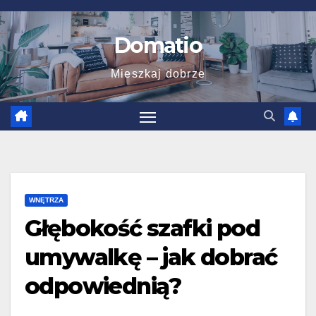
Skip
to
Domatio
content
Mieszkaj dobrze
WNĘTRZA
Głębokość szafki pod
umywalkę – jak dobrać
odpowiednią?