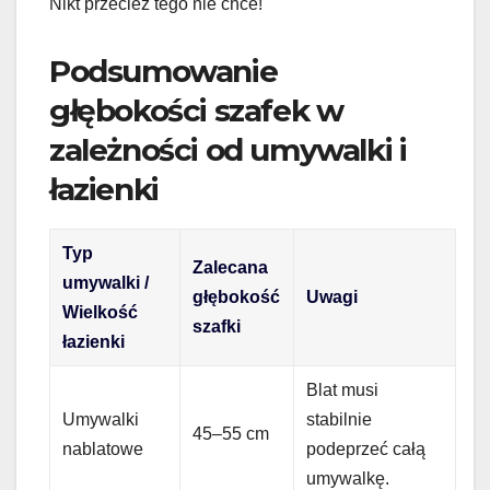
Nikt przecież tego nie chce!
Podsumowanie
głębokości szafek w
zależności od umywalki i
łazienki
Typ
Zalecana
umywalki /
głębokość
Uwagi
Wielkość
szafki
łazienki
Blat musi
Umywalki
stabilnie
45–55 cm
nablatowe
podeprzeć całą
umywalkę.