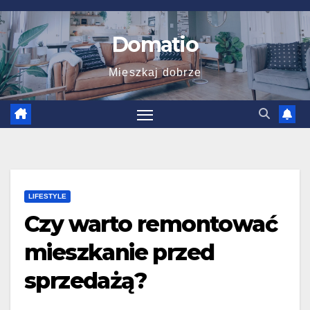
Skip
to
Domatio
content
Mieszkaj dobrze
LIFESTYLE
Czy warto remontować
mieszkanie przed
sprzedażą?