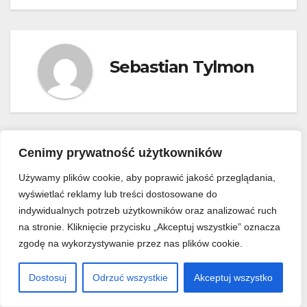
Sebastian Tylmon
Cenimy prywatność użytkowników
Related Post
Używamy plików cookie, aby poprawić jakość przeglądania,
wyświetlać reklamy lub treści dostosowane do
indywidualnych potrzeb użytkowników oraz analizować ruch
na stronie. Kliknięcie przycisku „Akceptuj wszystkie” oznacza
WNĘTRZA
LIFESTYLE
zgodę na wykorzystywanie przez nas plików cookie.
Ściana telewizyjna, która nie
przytłacza wnętrza –
Dostosuj
Odrzuć wszystkie
Akceptuj wszystko
nowoczesne tła pod TV, od
LIP 22, 2026
SEBASTIAN TYLMON
lameli po spieki kwarcowe