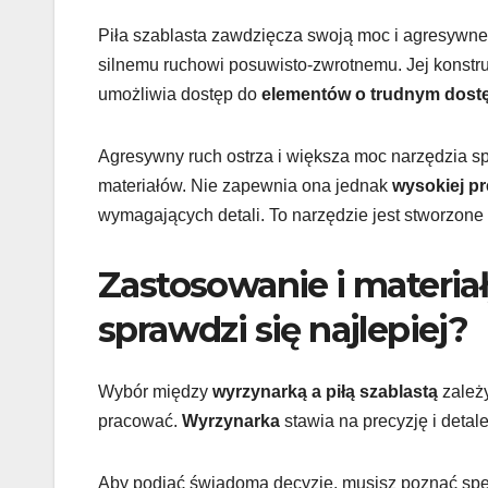
Piła szablasta zawdzięcza swoją moc i agresywn
silnemu ruchowi posuwisto-zwrotnemu. Jej konstruk
umożliwia dostęp do
elementów o trudnym dost
Agresywny ruch ostrza i większa moc narzędzia sp
materiałów. Nie zapewnia ona jednak
wysokiej pr
wymagających detali. To narzędzie jest stworzone d
Zastosowanie i materiał
sprawdzi się najlepiej?
Wybór między
wyrzynarką a piłą szablastą
zależy
pracować.
Wyrzynarka
stawia na precyzję i deta
Aby podjąć świadomą decyzję, musisz poznać sp