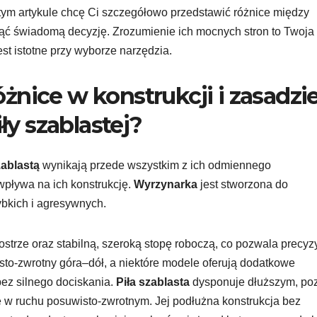
tym artykule chcę Ci szczegółowo przedstawić różnice między
ąć świadomą decyzję. Zrozumienie ich mocnych stron to Twoja
est istotne przy wyborze narzędzia.
żnice w konstrukcji i zasadzi
iły szablastej?
zablastą
wynikają przede wszystkim z ich odmiennego
wpływa na ich konstrukcję.
Wyrzynarka
jest stworzona do
bkich i agresywnych.
strze oraz stabilną, szeroką stopę roboczą, co pozwala precyz
isto-zwrotny góra–dół, a niektóre modele oferują dodatkowe
 bez silnego dociskania.
Piła szablasta
dysponuje dłuższym, po
 w ruchu posuwisto-zwrotnym. Jej podłużna konstrukcja bez