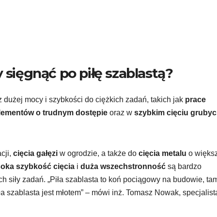
 sięgnąć po piłę szablastą?
z dużej mocy i szybkości do ciężkich zadań, takich jak
prace
elementów o trudnym dostępie
oraz w
szybkim cięciu gruby
cji,
cięcia gałęzi
w ogrodzie, a także do
cięcia metalu
o więks
oka szybkość cięcia
i
duża wszechstronność
są bardzo
h siły zadań. „Piła szablasta to koń pociągowy na budowie, ta
ła szablasta jest młotem” – mówi inż. Tomasz Nowak, specjalist