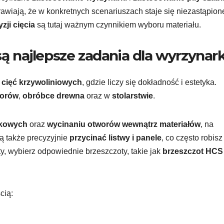
awiają, że w konkretnych scenariuszach staje się niezastąpion
yzji cięcia
są tutaj ważnym czynnikiem wyboru materiału.
są najlepsze zadania dla wyrzynark
i
cięć krzywoliniowych
, gdzie liczy się dokładność i estetyka.
zorów
,
obróbce drewna
oraz w
stolarstwie
.
ukowych
oraz
wycinaniu otworów wewnątrz materiałów
, na
ą także precyzyjnie
przycinać listwy i panele
, co często robisz
y, wybierz odpowiednie brzeszczoty, takie jak
brzeszczot HCS
cią: