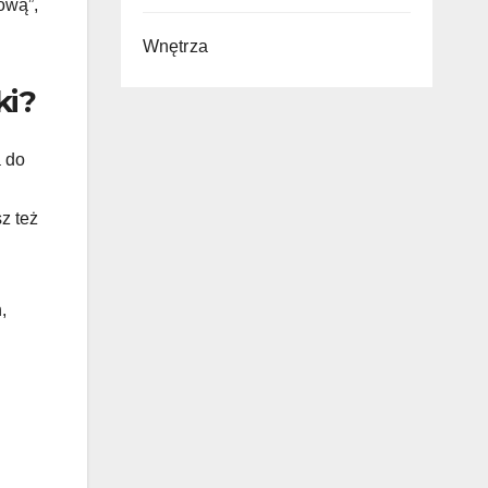
ową”,
Wnętrza
ki?
a do
z też
,