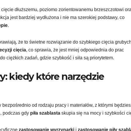
e cięcie dłuższemu, poziomo zorientowanemu brzeszczotowi or
cja jest bardziej wydłużona i nie ma szerokiej podstawy, co
ępie
.
rawiają, że to świetne rozwiązanie do szybkiego cięcia grubyc
ecyzji cięcia
, co sprawia, że jest mniej odpowiednia do prac
o ciężkich zadań, gdzie szybkość i siła są priorytetem.
y: kiedy które narzędzie
 bezpośrednio od rodzaju pracy i materiałów, z którymi będzies
le, podczas gdy
piła szablasta
skupia się na mocy i szybkości ci
ecyficzne
zastosowanie wyrzynarki
i
zastosowanie piły szabl