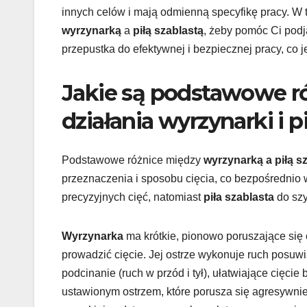
innych celów i mają odmienną specyfikę pracy. W 
wyrzynarką
a
piłą szablastą
, żeby pomóc Ci podj
przepustka do efektywnej i bezpiecznej pracy, co j
Jakie są podstawowe ró
działania wyrzynarki i p
Podstawowe różnice między
wyrzynarką a piłą s
przeznaczenia i sposobu cięcia, co bezpośrednio 
precyzyjnych cięć, natomiast
piła szablasta
do szy
Wyrzynarka
ma krótkie, pionowo poruszające się o
prowadzić cięcie. Jej ostrze wykonuje ruch posuw
podcinanie (ruch w przód i tył), ułatwiające cięcie
ustawionym ostrzem, które porusza się agresywnie