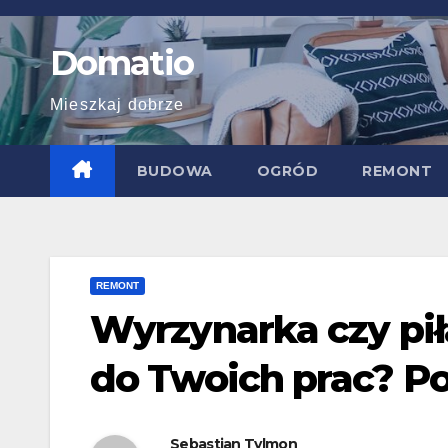
Skip
to
Domatio
content
Mieszkaj dobrze
BUDOWA
OGRÓD
REMONT
REMONT
Wyrzynarka czy pił
do Twoich prac? Po
Sebastian Tylmon