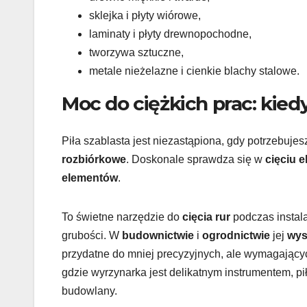
sklejka i płyty wiórowe,
laminaty i płyty drewnopochodne,
tworzywa sztuczne,
metale nieżelazne i cienkie blachy stalowe.
Moc do ciężkich prac: kiedy
Piła szablasta jest niezastąpiona, gdy potrzebujes
rozbiórkowe
. Doskonale sprawdza się w
cięciu 
elementów
.
To świetne narzędzie do
cięcia rur
podczas instala
grubości. W
budownictwie
i
ogrodnictwie
jej
wys
przydatne do mniej precyzyjnych, ale wymagającyc
gdzie wyrzynarka jest delikatnym instrumentem, pi
budowlany.