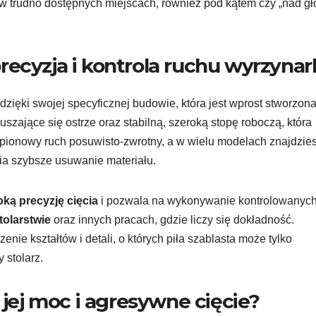
w trudno dostępnych miejscach, również pod kątem czy „nad gł
ecyzja i kontrola ruchu wyrzynar
dzięki swojej specyficznej budowie, która jest wprost stworzon
szające się ostrze oraz stabilną, szeroką stopę roboczą, która
 pionowy ruch posuwisto-zwrotny, a w wielu modelach znajdzies
wia szybsze usuwanie materiału.
ką precyzję cięcia
i pozwala na wykonywanie kontrolowanych
tolarstwie
oraz innych pracach, gdzie liczy się dokładność.
enie kształtów i detali, o których piła szablasta może tylko
 stolarz.
 jej moc i agresywne cięcie?