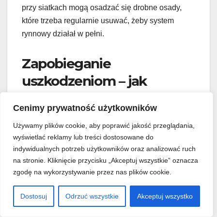
przy siatkach mogą osadzać się drobne osady,
które trzeba regularnie usuwać, żeby system
rynnowy działał w pełni.
Zapobieganie
uszkodzeniom – jak
chronić siatki ochronne na
Cenimy prywatność użytkowników
rynny przed
Używamy plików cookie, aby poprawić jakość przeglądania,
zniszczeniem?
wyświetlać reklamy lub treści dostosowane do
indywidualnych potrzeb użytkowników oraz analizować ruch
Kiedy czyścisz rynny, zawsze zwracaj uwagę na
na stronie. Kliknięcie przycisku „Akceptuj wszystkie” oznacza
trwałość mocowań i staraj się unikać uszkodzeń
zgodę na wykorzystywanie przez nas plików cookie.
powierzchni siatek. Postępuj ostrożnie z
Dostosuj
Odrzuć wszystkie
Akceptuj wszystko
drabinami i narzędziami, żeby nie naruszyć
konstrukcji siatki ani jej zaczepów. Zwróć uwagę,