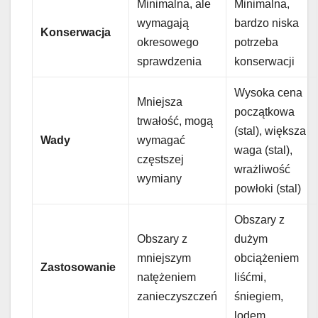
Minimalna, ale
Minimalna,
wymagają
bardzo niska
Konserwacja
okresowego
potrzeba
sprawdzenia
konserwacji
Wysoka cena
Mniejsza
początkowa
trwałość, mogą
(stal), większa
Wady
wymagać
waga (stal),
częstszej
wrażliwość
wymiany
powłoki (stal)
Obszary z
Obszary z
dużym
mniejszym
obciążeniem
Zastosowanie
natężeniem
liśćmi,
zanieczyszczeń
śniegiem,
lodem