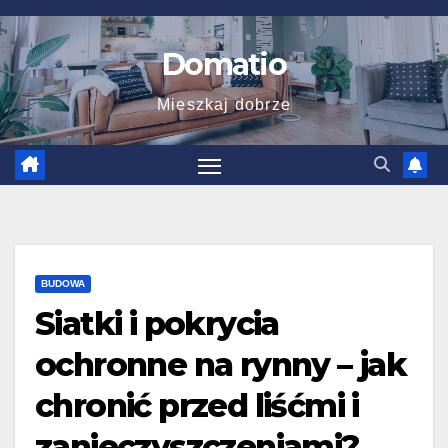
Skip
to
Domatio
content
Mieszkaj dobrze
BUDOWA
Siatki i pokrycia
ochronne na rynny – jak
chronić przed liśćmi i
zanieczyszczeniami?