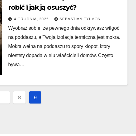
robić i jak ją osuszyć?
4 GRUDNIA, 2025
SEBASTIAN TYLMON
Wyobraź sobie, że pewnego dnia odkrywasz wilgoć
na poddaszu, a Twoja izolacja termiczna jest mokra.
Mokra wełna na poddaszu to spory kłopot, który
niestety dopada wielu właścicieli domów. Często
bywa…
owanie
…
8
9
w