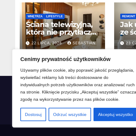
WNĘTRZA
LIFESTYLE
REMONT
Ściana telewizyjna,
Jak 
która nie przytłacza
ze 
wnętrza –
spos
22 LIPCA, 2026
SEBASTIAN
23 C
nowoczesne tła pod
pora
TV, od lameli po
TYLMON
SEBAST
Cenimy prywatność użytkowników
spieki kwarcowe
Używamy plików cookie, aby poprawić jakość przeglądania,
wyświetlać reklamy lub treści dostosowane do
indywidualnych potrzeb użytkowników oraz analizować ruch
Domatio
na stronie. Kliknięcie przycisku „Akceptuj wszystkie” oznacz
zgodę na wykorzystywanie przez nas plików cookie.
Mieszkaj dobrze
Dostosuj
Odrzuć wszystkie
Akceptuj wszystko