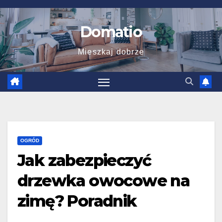
Skip
to
Domatio
content
Mieszkaj dobrze
OGRÓD
Jak zabezpieczyć
drzewka owocowe na
zimę? Poradnik