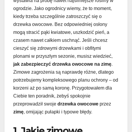
wystawia na próbę nawet najsilniejsze rośliny w
ogrodzie. Jako ogrodnicy wiemy, że to moment,
kiedy trzeba szczególnie zatroszczyć się o
drzewka owocowe. Bez odpowiedniej osłony
mogą stracić pąki kwiatowe, uszkodzić pień, a
czasem nawet całkiem uschnąć. Jeśli chcesz
cieszyć się zdrowymi drzewkami i obfitymi
plonami w przyszłym sezonie, musisz wiedzieć,
jak zabezpieczyć drzewka owocowe na zimę
.
Zimowe zagrożenia są naprawdę różne, dlatego
potrzebujemy kompleksowego planu ochrony – od
korzeni aż po samą koronę. Przygotowałem dla
Ciebie ten poradnik, żebyś spokojnie
przeprowadził swoje
drzewka owocowe
przez
zimę
, omijając pułapki i typowe błędy.
1. Jakie zimowe