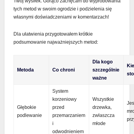
Twój wysiłek. Gorąco zachęcam do wypróbowania
tych metod w swoim ogrodzie i podzielenia się
własnymi doświadczeniami w komentarzach!
Dla ułatwienia przygotowałem krótkie
podsumowanie najważniejszych metod:
Dla kogo
Kie
Metoda
Co chroni
szczególnie
st
ważne
System
korzeniowy
Wszystkie
Jes
Głębokie
przed
drzewka,
mro
podlewanie
przemarzaniem
zwłaszcza
prz
i
młode
odwodnieniem