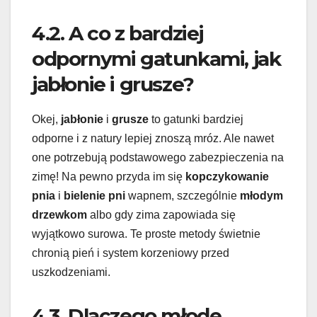
4.2. A co z bardziej
odpornymi gatunkami, jak
jabłonie i grusze?
Okej,
jabłonie
i
grusze
to gatunki bardziej
odporne i z natury lepiej znoszą mróz. Ale nawet
one potrzebują podstawowego zabezpieczenia na
zimę! Na pewno przyda im się
kopczykowanie
pnia
i
bielenie pni
wapnem, szczególnie
młodym
drzewkom
albo gdy zima zapowiada się
wyjątkowo surowa. Te proste metody świetnie
chronią pień i system korzeniowy przed
uszkodzeniami.
4.3. Dlaczego młode