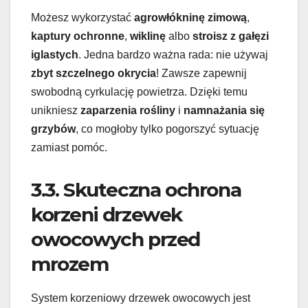
Możesz wykorzystać
agrowłókninę zimową
,
kaptury ochronne
,
wiklinę
albo
stroisz z gałęzi
iglastych
. Jedna bardzo ważna rada: nie używaj
zbyt szczelnego okrycia
! Zawsze zapewnij
swobodną cyrkulację powietrza. Dzięki temu
unikniesz
zaparzenia rośliny
i
namnażania się
grzybów
, co mogłoby tylko pogorszyć sytuację
zamiast pomóc.
3.3. Skuteczna ochrona
korzeni drzewek
owocowych przed
mrozem
System korzeniowy drzewek owocowych jest