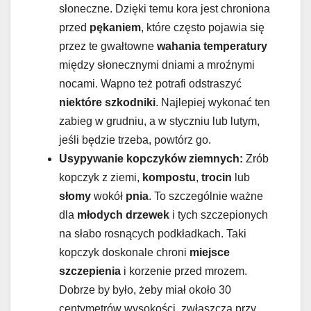
słoneczne. Dzięki temu kora jest chroniona
przed
pękaniem
, które często pojawia się
przez te gwałtowne
wahania temperatury
między słonecznymi dniami a mroźnymi
nocami. Wapno też potrafi odstraszyć
niektóre szkodniki
. Najlepiej wykonać ten
zabieg w grudniu, a w styczniu lub lutym,
jeśli będzie trzeba, powtórz go.
Usypywanie kopczyków ziemnych:
Zrób
kopczyk z ziemi,
kompostu
,
trocin
lub
słomy
wokół
pnia
. To szczególnie ważne
dla
młodych drzewek
i tych szczepionych
na słabo rosnących podkładkach. Taki
kopczyk doskonale chroni
miejsce
szczepienia
i korzenie przed mrozem.
Dobrze by było, żeby miał około 30
centymetrów wysokości, zwłaszcza przy