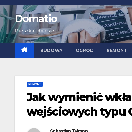
Skip
to
Domatio
content
Mieszkaj dobrze
BUDOWA
OGRÓD
REMONT
REMONT
Jak wymienić wkł
wejściowych typu 
Sebastian Tylmon