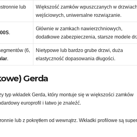
stronnie lub
Większość zamków wpuszczanych w drzwiac
wejściowych, uniwersalne rozwiązanie.
Głównie w zamkach nawierzchniowych,
000S
.
dodatkowe zabezpieczenia, starsze modele dr
 segmentów (6,
Nietypowe lub bardzo grube drzwi, duża
lar
.
elastyczność dopasowania długości.
kowe) Gerda
zy typ wkładek Gerda, który montuje się w większości zamków
rdowy europrofil i łatwo je znaleźć.
nnie lub z pokrętłem od wewnątrz. Wkładki profilowe są supe