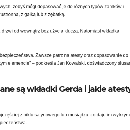
owych, żebyś mógł dopasować je do różnych typów zamków i
stronną, z gałką lub z zębatką.
z drzwi od wewnątrz bez użycia klucza. Natomiast wkładka
 bezpieczeństwa. Zawsze patrz na atesty oraz dopasowanie do
a tym elemencie” – podkreśla Jan Kowalski, doświadczony ślusa
ne są wkładki Gerda i jakie atest
ajczęściej z niklu satynowego lub mosiądzu, co daje im wytrzy
zpieczeństwa.