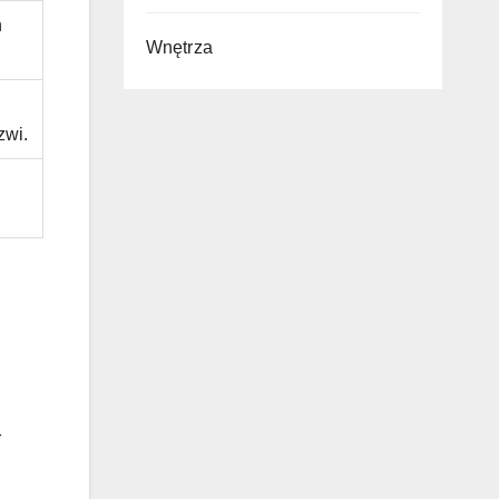
h
Wnętrza
zwi.
r