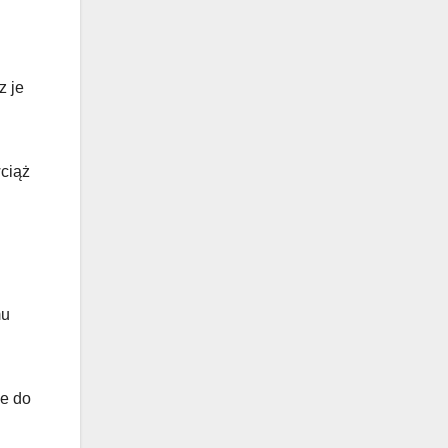
z je
wciąż
mu
ie do