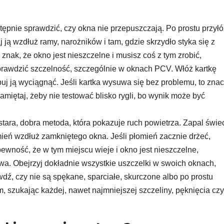
tępnie sprawdzić, czy okna nie przepuszczają. Po prostu przyłó
ją wzdłuż ramy, narożników i tam, gdzie skrzydło styka się z
 znak, że okno jest nieszczelne i musisz coś z tym zrobić,
rawdzić szczelność, szczególnie w oknach PCV. Włóż kartkę
uj ją wyciągnąć. Jeśli kartka wysuwa się bez problemu, to znac
pamiętaj, żeby nie testować blisko rygli, bo wynik może być
stara, dobra metoda, która pokazuje ruch powietrza. Zapal świe
ień wzdłuż zamkniętego okna. Jeśli płomień zacznie drżeć,
ewność, że w tym miejscu wieje i okno jest nieszczelne,
wa. Obejrzyj dokładnie wszystkie uszczelki w swoich oknach,
dź, czy nie są spękane, sparciałe, skurczone albo po prostu
, szukając każdej, nawet najmniejszej szczeliny, pęknięcia czy