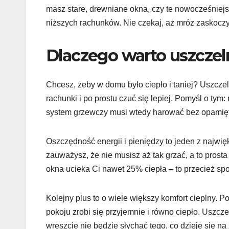
masz stare, drewniane okna, czy te nowocześniejs
niższych rachunków. Nie czekaj, aż mróz zaskoczy –
Dlaczego warto uszczel
Chcesz, żeby w domu było ciepło i taniej? Uszczel
rachunki i po prostu czuć się lepiej. Pomyśl o tym
system grzewczy musi wtedy harować bez opamięt
Oszczędność energii i pieniędzy to jeden z najwię
zauważysz, że nie musisz aż tak grzać, a to prost
okna ucieka Ci nawet 25% ciepła – to przecież spor
Kolejny plus to o wiele większy komfort cieplny. 
pokoju zrobi się przyjemnie i równo ciepło. Uszcz
wreszcie nie będzie słychać tego, co dzieje się na