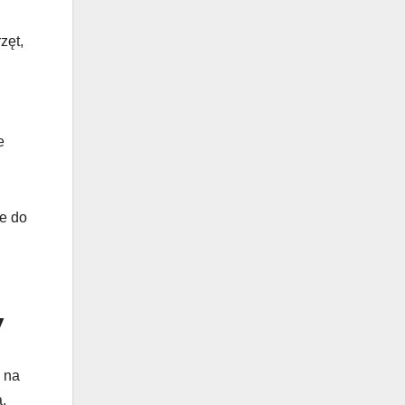
zęt,
e
e do
y
 na
.