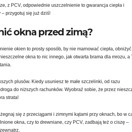
ze, z PCV, odpowiednie uszczelnienie to gwarancja ciepła i
 przygotuj się już dziś!
nić okna przed zimą?
nienie okien to prosty sposób, by nie marnować ciepła, obniżyć
: nieszczelne okna to nic innego, jak otwarta brama dla mrozu, a
ania.
kszych plusów. Kiedy usuniesz te małe szczelinki, od razu
a droga do niższych rachunków. Wyobraź sobie, że przez nieszc
a strata!
Pożegnaj się z przeciągami i zimnymi kątami przy oknach, bo w 
elnione okna, czy to drewniane, czy PCV, zadbają też o ciszę –
 zewnątrz.