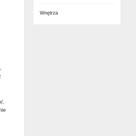
Wnętrza
e
,
z
V,
nie