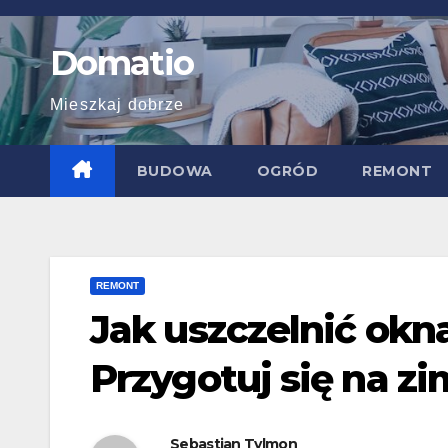
Skip
to
Domatio
content
Mieszkaj dobrze
BUDOWA
OGRÓD
REMONT
REMONT
Jak uszczelnić okn
Przygotuj się na zi
Sebastian Tylmon