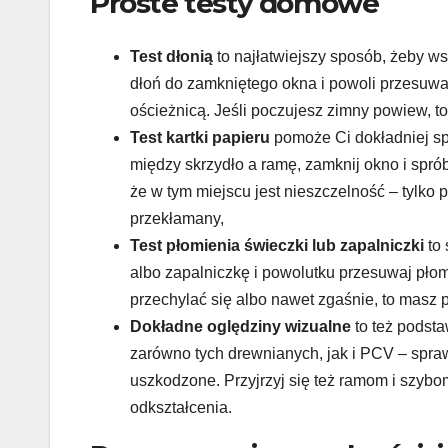
Proste testy domowe
Test dłonią
to najłatwiejszy sposób, żeby ws
dłoń do zamkniętego okna i powoli przesuwaj 
ościeżnicą. Jeśli poczujesz zimny powiew, to
Test kartki papieru
pomoże Ci dokładniej sp
między skrzydło a ramę, zamknij okno i sprób
że w tym miejscu jest nieszczelność – tylko 
przekłamany,
Test płomienia świeczki lub zapalniczki
to 
albo zapalniczkę i powolutku przesuwaj płom
przechylać się albo nawet zgaśnie, to masz p
Dokładne oględziny wizualne
to też podsta
zarówno tych drewnianych, jak i PCV – spraw
uszkodzone. Przyjrzyj się też ramom i szybom
odkształcenia.