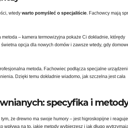
ości, wtedy
warto pomyśleć o specjaliście
. Fachowcy mają spr
 metoda – kamera termowizyjna pokaże Ci dokładnie, którędy
 To świetna opcja dla nowych domów i zawsze wtedy, gdy domow
profesjonalna metoda. Fachowiec podłącza specjalne urządzeni
nienia. Dzięki temu dokładnie wiadomo, jak szczelna jest cała
ewnianych: specyfika i metod
tym, że drewno ma swoje humory – jest higroskopijne i reaguje
ko wpływa na to, jakie metody wybierzesz i jak długo wytrzymają