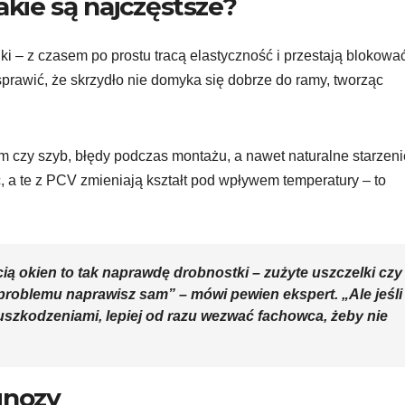
akie są najczęstsze?
ki – z czasem po prostu tracą elastyczność i przestają blokowa
rawić, że skrzydło nie domyka się dobrze do ramy, tworząc
 czy szyb, błędy podczas montażu, a nawet naturalne starzeni
, a te z PCV zmieniają kształt pod wpływem temperatury – to
ą okien to tak naprawdę drobnostki – zużyte uszczelki czy
problemu naprawisz sam” – mówi pewien ekspert. „Ale jeśli
uszkodzeniami, lepiej od razu wezwać fachowca, żeby nie
gnozy