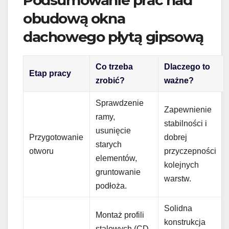
obudową okna
dachowego płytą gipsową
Co trzeba
Dlaczego to
Etap pracy
zrobić?
ważne?
Sprawdzenie
Zapewnienie
ramy,
stabilności i
usunięcie
Przygotowanie
dobrej
starych
otworu
przyczepności
elementów,
kolejnych
gruntowanie
warstw.
podłoża.
Solidna
Montaż profili
konstrukcja
stalowych (CD,