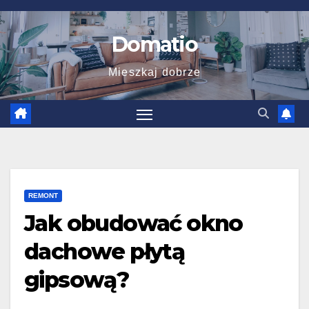
Skip
to
Domatio
content
Mieszkaj dobrze
REMONT
Jak obudować okno
dachowe płytą
gipsową?