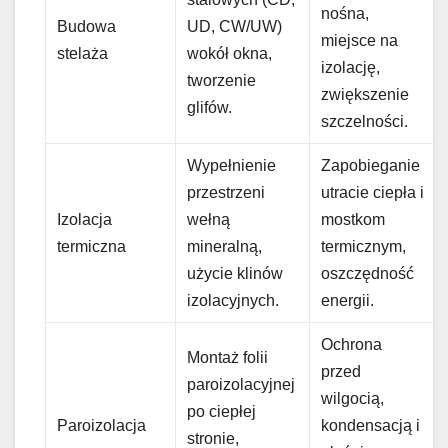
nośna,
Budowa
UD, CW/UW)
miejsce na
stelaża
wokół okna,
izolację,
tworzenie
zwiększenie
glifów.
szczelności.
Wypełnienie
Zapobieganie
przestrzeni
utracie ciepła i
Izolacja
wełną
mostkom
termiczna
mineralną,
termicznym,
użycie klinów
oszczędność
izolacyjnych.
energii.
Ochrona
Montaż folii
przed
paroizolacyjnej
wilgocią,
po ciepłej
Paroizolacja
kondensacją i
stronie,