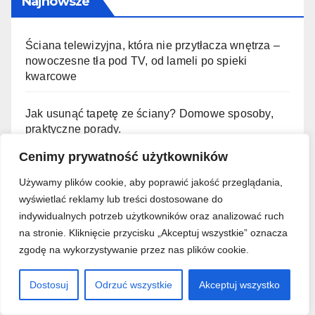
Najnowsze
Ściana telewizyjna, która nie przytłacza wnętrza –
nowoczesne tła pod TV, od lameli po spieki
kwarcowe
Jak usunąć tapetę ze ściany? Domowe sposoby,
praktyczne porady.
Cenimy prywatność użytkowników
Ile schnie silikon? Jak długo schnie silikon
sanitarny?
Używamy plików cookie, aby poprawić jakość przeglądania,
wyświetlać reklamy lub treści dostosowane do
indywidualnych potrzeb użytkowników oraz analizować ruch
Regulacja drzwi balkonowych – wykonasz nawet
na stronie. Kliknięcie przycisku „Akceptuj wszystkie” oznacza
bez doświadczenia.
zgodę na wykorzystywanie przez nas plików cookie.
Regulacja okien plastikowych i wymiana uszczelek
Dostosuj
Odrzuć wszystkie
Akceptuj wszystko
– zrób to sam.