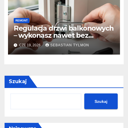
REMONT
Regulacja drzwi balkonowych
– wykonasz nawet bez
doświadczenia.
CZE 19, 2026
SEBASTIAN TYLMON
Szukaj
Szukaj