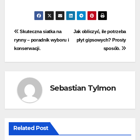
Nawigacja
Skuteczna siatka na
Jak obliczyć, ile potrzeba
rynny – poradnik wyboru i
płyt gipsowych? Prosty
wpisu
konserwacji.
sposób.
Sebastian Tylmon
Related Post