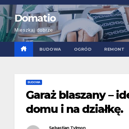
Skip
to
Domatio
content
Mieszkaj dobrze
BUDOWA
OGRÓD
REMONT
BUDOWA
Garaż blaszany – i
domu i na działkę.
Sebastian Tylmon