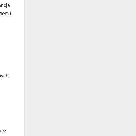
ancja
trem i
nych
bez