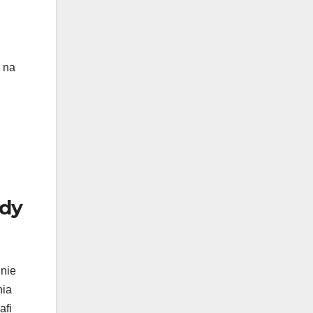
i na
ady
 nie
nia
afi