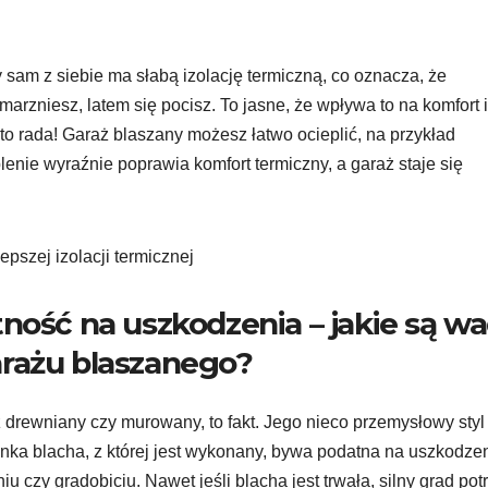
 sam z siebie ma słabą izolację termiczną, co oznacza, że
rzniesz, latem się pocisz. To jasne, że wpływa to na komfort 
 to rada! Garaż blaszany możesz łatwo ocieplić, na przykład
lenie wyraźnie poprawia komfort termiczny, a garaż staje się
ność na uszkodzenia – jakie są w
arażu blaszanego?
 drewniany czy murowany, to fakt. Jego nieco przemysłowy styl
nka blacha, z której jest wykonany, bywa podatna na uszkodze
zy gradobiciu. Nawet jeśli blacha jest trwała, silny grad potr