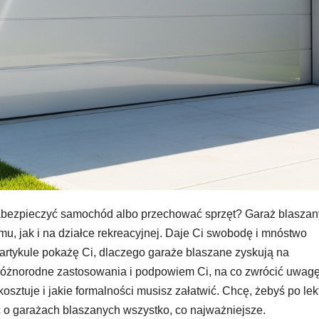
 zabezpieczyć samochód albo przechować sprzęt? Garaż blaszan
mu, jak i na działce rekreacyjnej. Daje Ci swobodę i mnóstwo
 artykule pokażę Ci, dlaczego garaże blaszane zyskują na
 różnorodne zastosowania i podpowiem Ci, na co zwrócić uwagę
kosztuje i jakie formalności musisz załatwić. Chcę, żebyś po lek
c o garażach blaszanych wszystko, co najważniejsze.