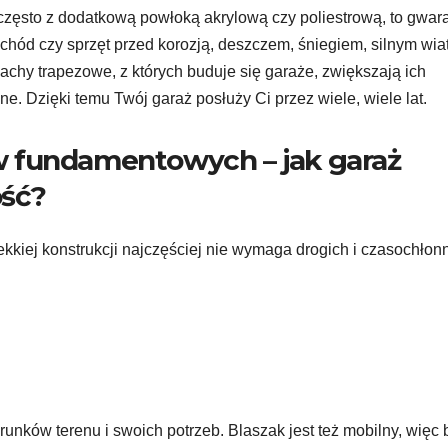
często z dodatkową powłoką akrylową czy poliestrową, to gwar
ochód czy sprzęt przed korozją, deszczem, śniegiem, silnym wia
y trapezowe, z których buduje się garaże, zwiększają ich
. Dzięki temu Twój garaż posłuży Ci przez wiele, wiele lat.
 fundamentowych – jak garaż
ość?
ekkiej konstrukcji najczęściej nie wymaga drogich i czasochłon
ków terenu i swoich potrzeb. Blaszak jest też mobilny, więc 