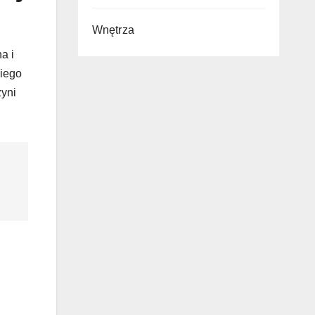
Wnętrza
a i
kiego
zyni