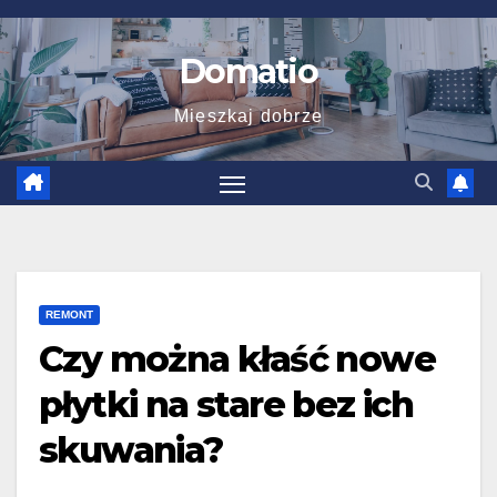
Skip
to
Domatio
content
Mieszkaj dobrze
REMONT
Czy można kłaść nowe
płytki na stare bez ich
skuwania?